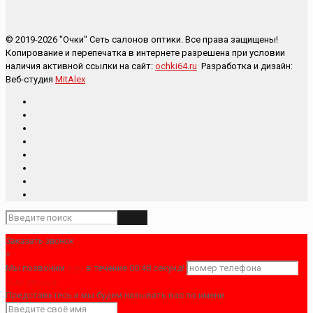
© 2019-2026 "Очки" Сеть салонов оптики. Все права защищены!
Копирование и перепечатка в интернете разрешена при условии
наличия активной ссылки на сайт:
ochki64.ru
Разработка и дизайн:
Веб-студия
MitAlex
Главная
О нас
Адреса салонов
Услуги
Новости
Акции
Предложения
Контакты
Заказать звонок
+
Мы позвоним
вам
в течение 00:
48
секунд!
Жду звонка!
Представьтесь и мы будем называть вас по имени.