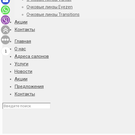
Очковые линзы Eyezen
Очковые линзы Transitions
Акции
Контакты
Главная
О нас
1
Адреса салонов
Услуги
Новости
Акции
Предложения
Контакты