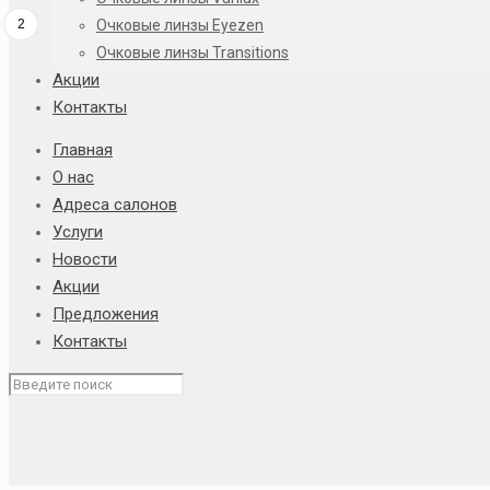
2
Очковые линзы Eyezen
Очковые линзы Transitions
Акции
Контакты
Главная
О нас
Адреса салонов
Услуги
Новости
Акции
Предложения
Контакты